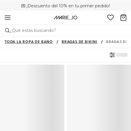
💌 ¡Descuento del 10% en tu primer pedido!
🚚 Envío gratuito a partir de 75 €
📦 Devoluciones gratuitas
¿Qué estás buscando?
TODA LA ROPA DE BAÑO
BRAGAS DE BIKINI
BRAGAS DE B