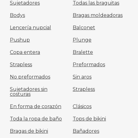
Sujetadores
Todas las braguitas
Bodys
Bragas moldeadoras
Lencería nupcial
Balconet
Pushup
Plunge
Copa entera
Bralette
Strapless
Preformados
No preformados
Sin aros
Sujetadores sin
Strapless
costuras
En forma de corazón
Clásicos
Toda la ropa de baño
Tops de bikini
Bragas de bikini
Bañadores