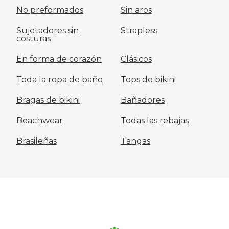
No preformados
Sin aros
Sujetadores sin
Strapless
costuras
En forma de corazón
Clásicos
Toda la ropa de baño
Tops de bikini
Bragas de bikini
Bañadores
Beachwear
Todas las rebajas
Brasileñas
Tangas