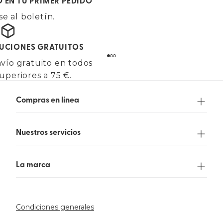
O EN TU PRIMER PEDIDO
e al boletín.
LUCIONES GRATUITOS
vío gratuito en todos
uperiores a 75 €.
Compras en línea
Nuestros servicios
La marca
Condiciones generales