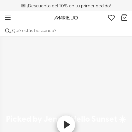
💌 ¡Descuento del 10% en tu primer pedido!
🚚 Envío gratuito a partir de 75 €
📦 Devoluciones gratuitas
¿Qué estás buscando?
Picked by Jenna: Hello Sunset ☀️