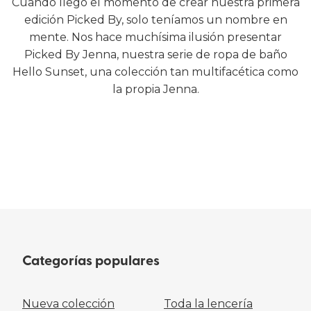
Cuando llegó el momento de crear nuestra primera
edición Picked By, solo teníamos un nombre en
mente. Nos hace muchísima ilusión presentar
Picked By Jenna, nuestra serie de ropa de baño
Hello Sunset, una colección tan multifacética como
la propia Jenna.
COMPRA LENCERÍA
COMPRA ROPA DE BAÑO
Categorías populares
Nueva colección
Toda la lencería