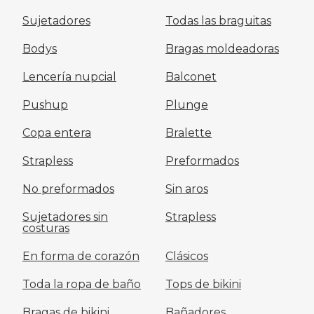
Sujetadores
Todas las braguitas
Bodys
Bragas moldeadoras
Lencería nupcial
Balconet
Pushup
Plunge
Copa entera
Bralette
Strapless
Preformados
No preformados
Sin aros
Sujetadores sin
Strapless
costuras
En forma de corazón
Clásicos
Toda la ropa de baño
Tops de bikini
Bragas de bikini
Bañadores