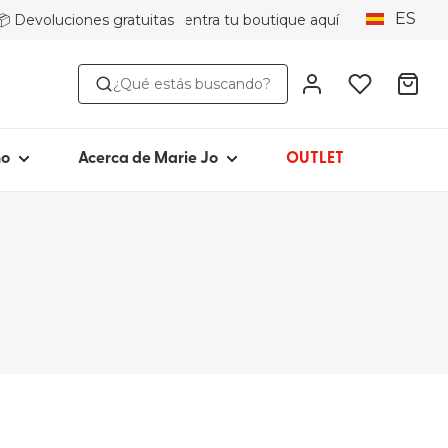
ES
📦 Devoluciones gratuitas
Encuentra tu boutique aquí
OR ESTILO
ACERCA DE MARIE JO
¿Qué estás buscando?
ini
Icónico desde 1981
ikini
Colecciones
Marie Jo Community
ño
Acerca de Marie Jo
OUTLET
Avero
Picked by Jenna
pa de baño