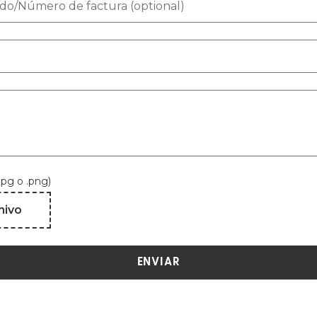
o/Número de factura (optional)
jpg o .png)
hivo
ENVIAR