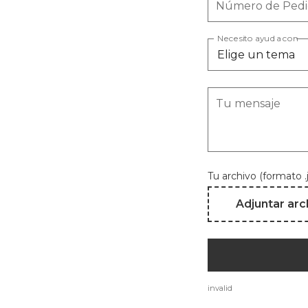
Número de Pedid
Necesito ayuda con
Tu mensaje
Tu archivo (formato .
Adjuntar arc
invalid