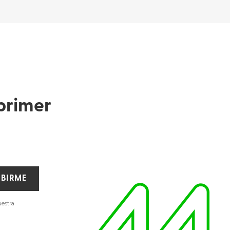
primer
IBIRME
uestra