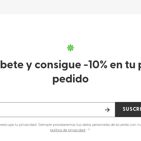
íbete y consigue -10% en tu 
pedido
SUSCR
reocupa tu privacidad. Siempre procesaremos tus datos personales de acuerdo con n
política de privacidad
.