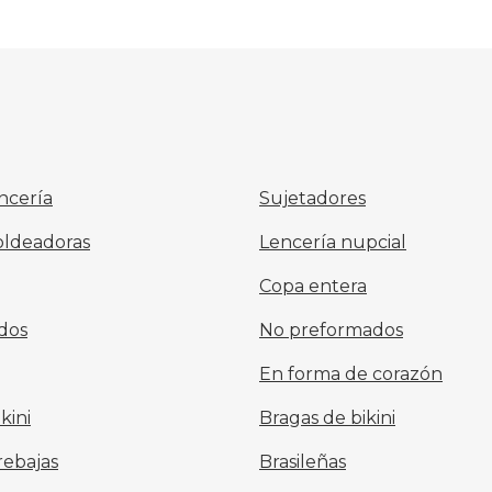
ncería
Sujetadores
oldeadoras
Lencería nupcial
Copa entera
dos
No preformados
En forma de corazón
kini
Bragas de bikini
rebajas
Brasileñas