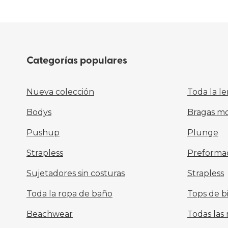
Categorías populares
Nueva colección
Toda la le
Bodys
Bragas m
Pushup
Plunge
Strapless
Preforma
Sujetadores sin costuras
Strapless
Toda la ropa de baño
Tops de bi
Beachwear
Todas las 