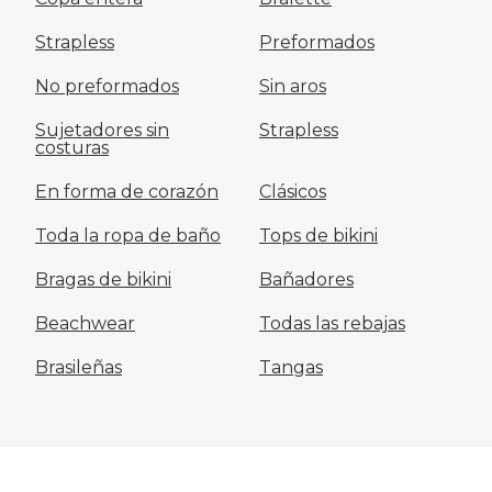
Strapless
Preformados
No preformados
Sin aros
Sujetadores sin
Strapless
costuras
En forma de corazón
Clásicos
Toda la ropa de baño
Tops de bikini
Bragas de bikini
Bañadores
Beachwear
Todas las rebajas
Brasileñas
Tangas