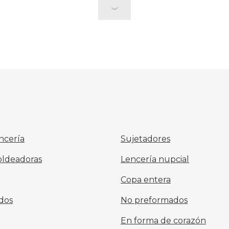
ncería
Sujetadores
oldeadoras
Lencería nupcial
Copa entera
dos
No preformados
En forma de corazón