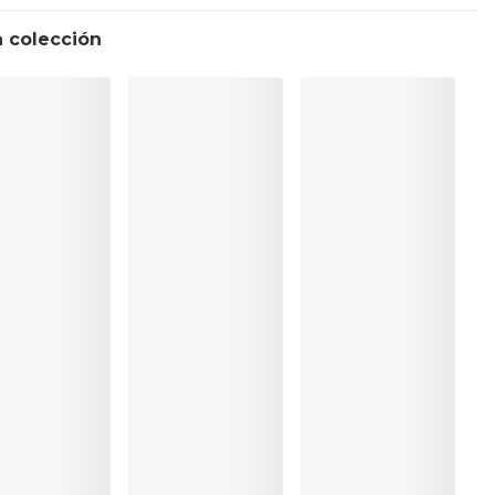
 colección
sionalmente
ra
C
9%, Polyester:4%, Elastane:15%