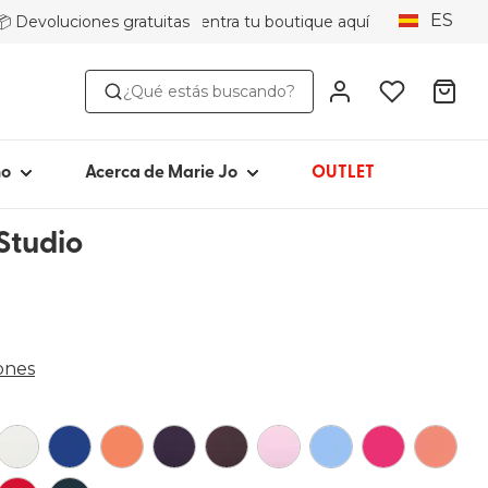
ES
📦 Devoluciones gratuitas
Encuentra tu boutique aquí
OR ESTILO
ACERCA DE MARIE JO
¿Qué estás buscando?
ini
Icónico desde 1981
ikini
Colecciones
Marie Jo Community
ño
Acerca de Marie Jo
OUTLET
Avero
Studio
Picked by Jenna
pa de baño
ones