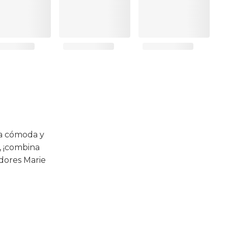
ga cómoda y
, ¡combina
dores Marie