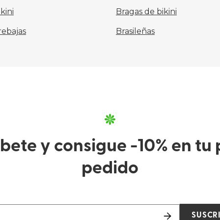
kini
Bragas de bikini
rebajas
Brasileñas
íbete y consigue -10% en tu 
pedido
SUSCR