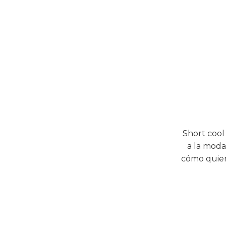
Short cool
a la moda
cómo quier