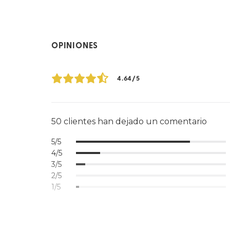
OPINIONES
4.64/5
50 clientes han dejado un comentario
5/5
4/5
3/5
2/5
1/5