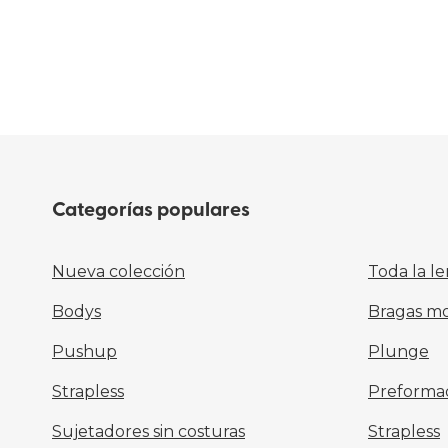
Categorías populares
Nueva colección
Toda la le
Bodys
Bragas m
Pushup
Plunge
Strapless
Preforma
Sujetadores sin costuras
Strapless