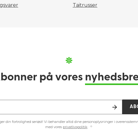
lgsvarer
Taitrusser
bonner på vores
nyhedsbr
AB
ager din fortrolighed seriøst! Vi behandler altid dine personoplysninger i overensstem
med vores
privatlivspolitik
.