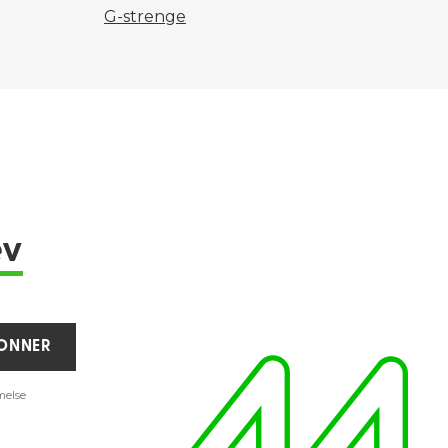
G-strenge
ev
ONNER
melse