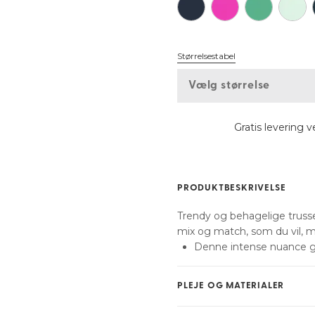
Find min størrelse
Størrelsestabel
Vælg størrelse
Gratis levering 
PRODUKTBESKRIVELSE
Trendy og behagelige trusser
mix og match, som du vil, m
Denne intense nuance gi
PLEJE OG MATERIALER
Må ikke bleges