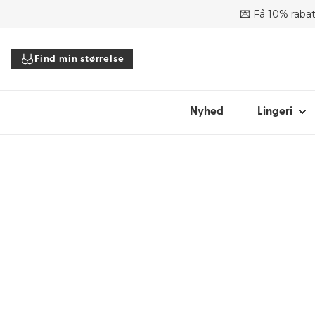
💌 Få 10% rabat
SHOP EFTER
Find min størrelse
Bh'er
Trusser
Bodyer
Nyhed
Lingeri
Toppe
Tilbehør
Alt lingeri
Find