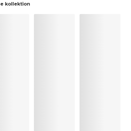
e kollektion
nelt
, Polyester:4%, Elastan:15%