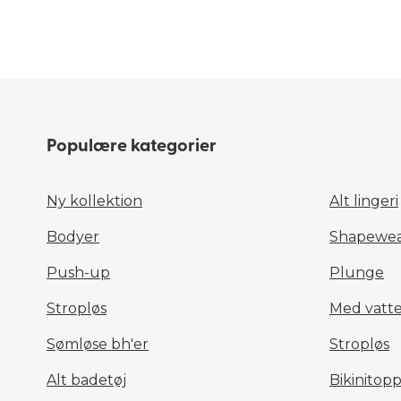
Populære kategorier
Ny kollektion
Alt lingeri
Bodyer
Shapewea
Push-up
Plunge
Stropløs
Med vatte
Sømløse bh'er
Stropløs
Alt badetøj
Bikinitop