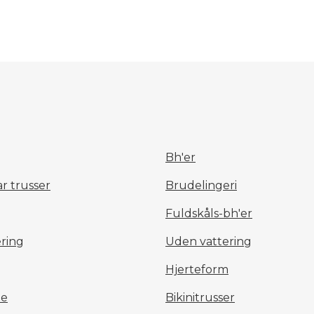
Bh'er
r trusser
Brudelingeri
Fuldskåls-bh'er
ring
Uden vattering
Hjerteform
pe
Bikinitrusser