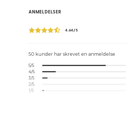
ANMELDELSER
4.64/5
50 kunder har skrevet en anmeldelse
5/5
4/5
3/5
2/5
1/5