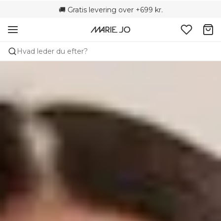
🌍 Sælges i 79 butikker i Danmark
🚚 Gratis levering over +699 kr.
📦 Fri returnering
Hvad leder du efter?