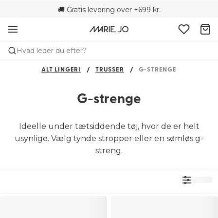
🌍 Sælges i 79 butikker i Danmark
🚚 Gratis levering over +699 kr.
📦 Fri returnering
Hvad leder du efter?
ALT LINGERI
TRUSSER
G-STRENGE
G-strenge
Ideelle under tætsiddende tøj, hvor de er helt
usynlige. Vælg tynde stropper eller en sømløs g-
streng.