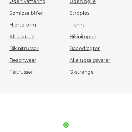
Uden vattering
Uden bøjle
Sømløse bh'er
Stropløs
Hjerteform
T-shirt
Alt badetøj
Bikinitoppe
Bikinitrusser
Badedragter
Beachwear
Alle udsalgsvarer
Taitrusser
G-strenge