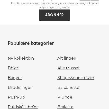
Lingeri
Badetøj
kan tilpasse vores kommunikation og onlineannoncering ud fra de
oplysninger, du giver os.
OPLEV MERE
OPLEV MERE
ABONNER
Populære kategorier
Ny kollektion
Alt lingeri
Bh'er
Alle trusser
Bodyer
Shapewear trusser
Brudelingeri
Balconette
Push-up
Plunge
Fuldskåls-bh'er
Bralette