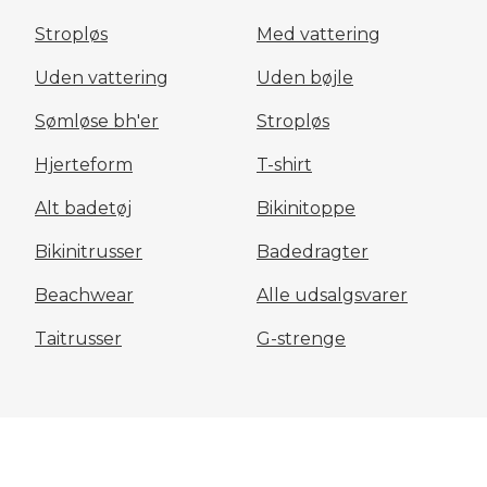
Stropløs
Med vattering
Uden vattering
Uden bøjle
Sømløse bh'er
Stropløs
Hjerteform
T-shirt
Alt badetøj
Bikinitoppe
Bikinitrusser
Badedragter
Beachwear
Alle udsalgsvarer
Taitrusser
G-strenge