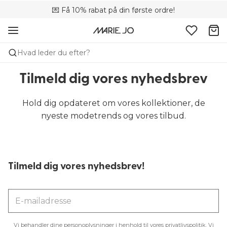
💌 Få 10% rabat på din første ordre!
🚚 Gratis levering over +699 kr.
📦 Fri returnering
Hvad leder du efter?
Tilmeld dig vores nyhedsbrev
Hold dig opdateret om vores kollektioner, de
nyeste modetrends og vores tilbud.
Tilmeld dig vores nyhedsbrev!
Vi behandler dine personoplysninger i henhold til vores
privatlivspolitik
. Vi