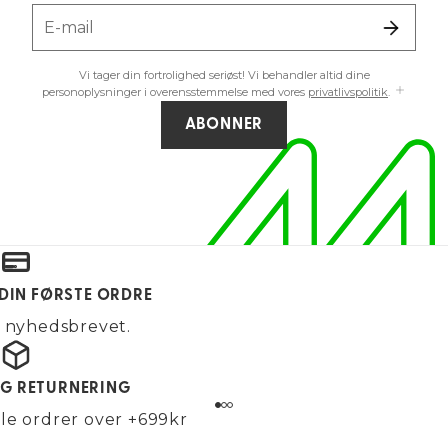
E-mail
Vi tager din fortrolighed seriøst! Vi behandler altid dine
personoplysninger i overensstemmelse med vores
privatlivspolitik
.
ABONNER
 DIN FØRSTE ORDRE
g nyhedsbrevet.
OG RETURNERING
alle ordrer over +699kr