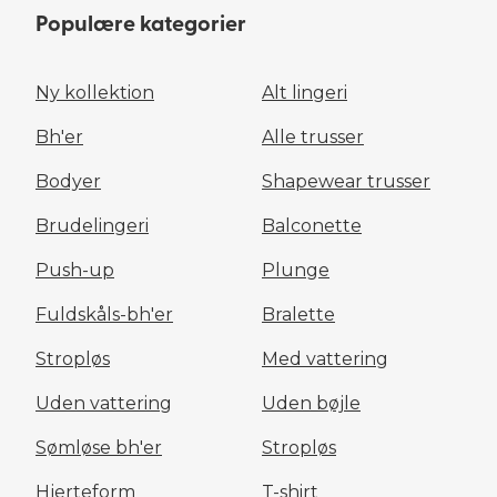
Populære kategorier
Ny kollektion
Alt lingeri
Bh'er
Alle trusser
Bodyer
Shapewear trusser
Brudelingeri
Balconette
Push-up
Plunge
Fuldskåls-bh'er
Bralette
Stropløs
Med vattering
Uden vattering
Uden bøjle
Sømløse bh'er
Stropløs
Hjerteform
T-shirt