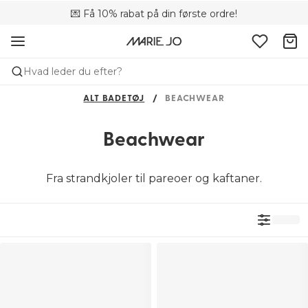
💌 Få 10% rabat på din første ordre!
🚚 Gratis levering over +699 kr.
📦 Fri returnering
Hvad leder du efter?
ALT BADETØJ
BEACHWEAR
Beachwear
Fra strandkjoler til pareoer og kaftaner.