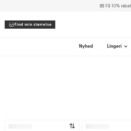
💌 Få 10% rabat
SHOP EFTER
Find min størrelse
Bh'er
Trusser
Bodyer
Nyhed
Lingeri
Toppe
Tilbehør
Alt lingeri
Find