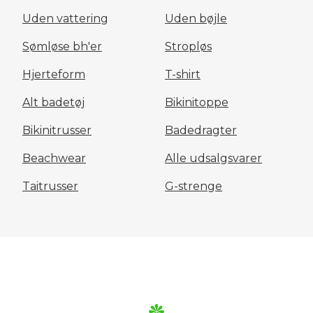
Uden vattering
Uden bøjle
Sømløse bh'er
Stropløs
Hjerteform
T-shirt
Alt badetøj
Bikinitoppe
Bikinitrusser
Badedragter
Beachwear
Alle udsalgsvarer
Taitrusser
G-strenge