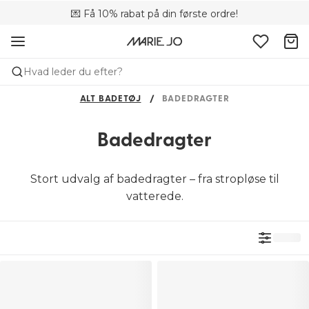
💌 Få 10% rabat på din første ordre!
🚚 Gratis levering over +699 kr.
📦 Fri returnering
Hvad leder du efter?
ALT BADETØJ
BADEDRAGTER
Badedragter
Stort udvalg af badedragter – fra stropløse til
vatterede.