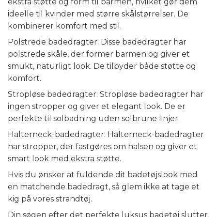
ekstra støtte og form til barmen, hvilket gør dem
ideelle til kvinder med større skålstørrelser. De
kombinerer komfort med stil.
Polstrede badedragter: Disse badedragter har
polstrede skåle, der former barmen og giver et
smukt, naturligt look. De tilbyder både støtte og
komfort.
Stropløse badedragter: Stropløse badedragter har
ingen stropper og giver et elegant look. De er
perfekte til solbadning uden solbrune linjer.
Halterneck-badedragter: Halterneck-badedragter
har stropper, der fastgøres om halsen og giver et
smart look med ekstra støtte.
Hvis du ønsker at fuldende dit badetøjslook med
en matchende badedragt, så glem ikke at tage et
kig på vores strandtøj.
Din søgen efter det perfekte luksus badetøj slutter