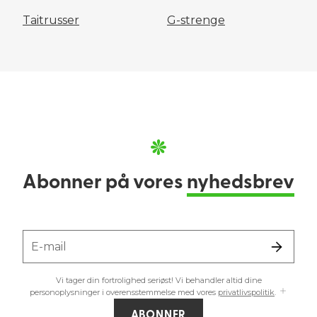
Taitrusser
G-strenge
Abonner på vores
nyhedsbrev
E-mail
Vi tager din fortrolighed seriøst! Vi behandler altid dine
personoplysninger i overensstemmelse med vores
privatlivspolitik
.
ABONNER