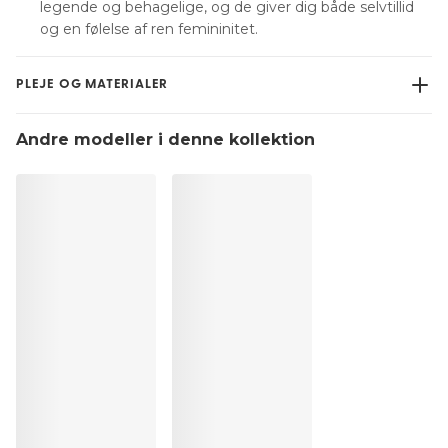
legende og behagelige, og de giver dig både selvtillid
og en følelse af ren femininitet.
PLEJE OG MATERIALER
Må ikke bleges
Andre modeller i denne kollektion
Må ikke renses professionelt
Må ikke tørretumbles
30 °C, normal vask
°
30
Må ikke stryges
Bomuld:2%, Elastan:14%, Polyester:5%, Polyamid:79%