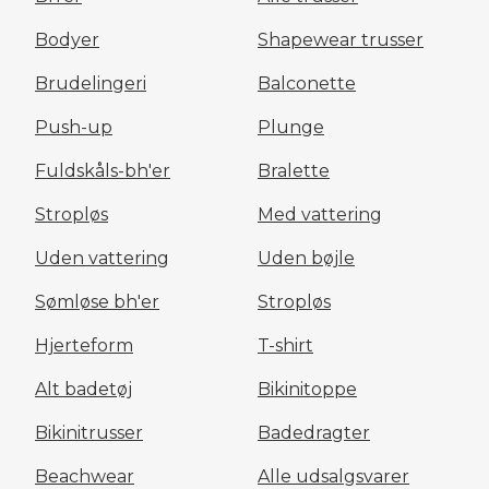
Bodyer
Shapewear trusser
Brudelingeri
Balconette
Push-up
Plunge
Fuldskåls-bh'er
Bralette
Stropløs
Med vattering
Uden vattering
Uden bøjle
Sømløse bh'er
Stropløs
Hjerteform
T-shirt
Alt badetøj
Bikinitoppe
Bikinitrusser
Badedragter
Beachwear
Alle udsalgsvarer