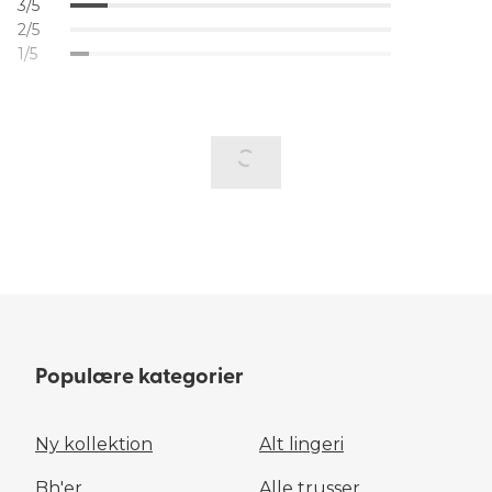
3/5
2/5
1/5
Populære kategorier
Ny kollektion
Alt lingeri
Bh'er
Alle trusser