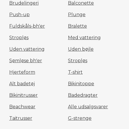
Brudelingeri
Balconette
Push-up
Plunge
Fuldskåls-bh'er
Bralette
Stropløs
Med vattering
Uden vattering
Uden bøjle
Sømløse bh'er
Stropløs
Hjerteform
T-shirt
Alt badetøj
Bikinitoppe
Bikinitrusser
Badedragter
Beachwear
Alle udsalgsvarer
Taitrusser
G-strenge