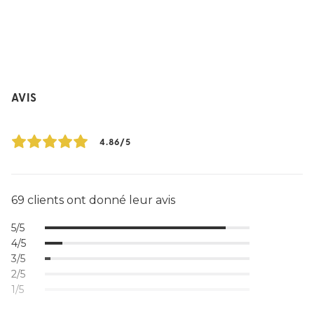
AVIS
4.86/5
69 clients ont donné leur avis
5/5
4/5
3/5
2/5
1/5