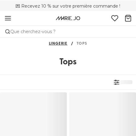
💌 Recevez 10 % sur votre première commande !
🌍 Vendus dans 353 boutiques en Belgique
🚚 Livraison gratuite à partir de 90 €
Que cherchez-vous ?
LINGERIE
TOPS
Tops