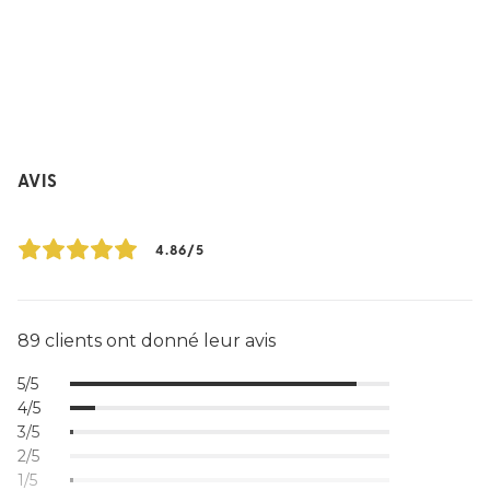
AVIS
4.86/5
89 clients ont donné leur avis
5/5
4/5
3/5
2/5
1/5