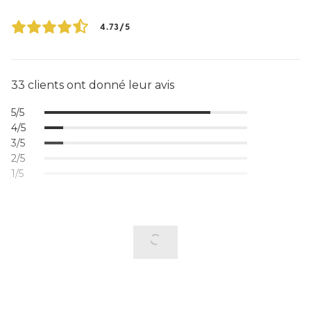
4.73/5
33 clients ont donné leur avis
5/5
4/5
3/5
2/5
1/5