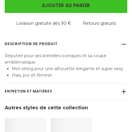
AJOUTER AU PANIER
Livraison gratuite dès 90 €
Retours gratuits
DESCRIPTION DE PRODUIT
Réputée pour ses bretelles iconiques et sa coupe
emblématique.
Mini string pour une silhouette élégante et super sexy.
Frais, pur et féminin
ENTRETIEN ET MATIÈRES
Ne pas blanchir
Autres styles de cette collection
Lavage professionnel exclu
Séchage à la machine exclu
30 °C Programme normal
°
30
Repassage exclu