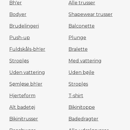
Bh'er
Alle trusser
Bodyer
Shapewear trusser
Brudelingeri
Balconette
Push-up
Plunge
Fuldskåls-bh'er
Bralette
Stropløs
Med vattering
Uden vattering
Uden bøjle
Sømløse bh'er
Stropløs
Hjerteform
T-shirt
Alt badetøj
Bikinitoppe
Bikinitrusser
Badedragter