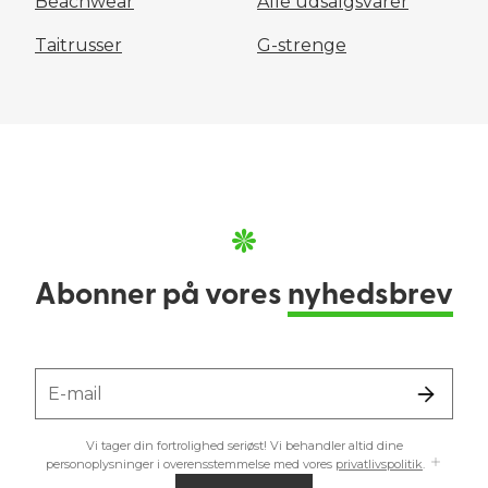
Beachwear
Alle udsalgsvarer
Taitrusser
G-strenge
Abonner på vores
nyhedsbrev
E-mail
Vi tager din fortrolighed seriøst! Vi behandler altid dine
personoplysninger i overensstemmelse med vores
privatlivspolitik
.