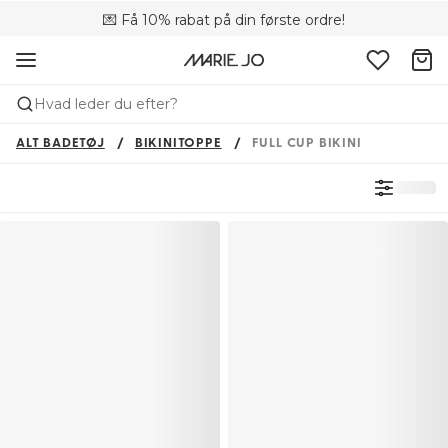
💌 Få 10% rabat på din første ordre!
🚚 Gratis levering over +699 kr.
📦 Fri returnering
Hvad leder du efter?
ALT BADETØJ
BIKINITOPPE
FULL CUP BIKINI