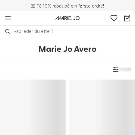
💌 Få 10% rabat på din første ordre!
🚚 Gratis levering over +699 kr.
📦 Fri returnering
Hvad leder du efter?
Marie Jo Avero