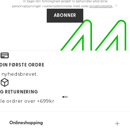
Vi tager din fortrolighed seriøst! Vi behandler altid dine
personoplysninger i overensstemmelse med vores
privatlivspolitik
.
ABONNER
 DIN FØRSTE ORDRE
g nyhedsbrevet.
OG RETURNERING
alle ordrer over +699kr
Onlineshopping