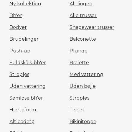
Ny kollektion
Alt lingeri
Bh'er
Alle trusser
Bodyer
Shapewear trusser
Brudelingeri
Balconette
Push-up
Plunge
Fuldskåls-bh'er
Bralette
Stropløs
Med vattering
Uden vattering
Uden bøjle
Sømløse bh'er
Stropløs
Hjerteform
T-shirt
Alt badetøj
Bikinitoppe