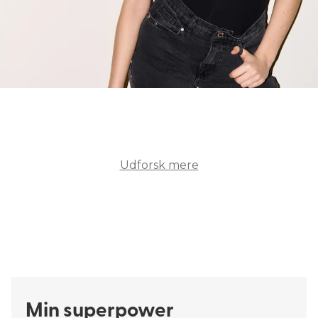
Badetøy
Bh'er
Udforsk mere
ALT BADETØJ
ALL BRAS
Min superpower​