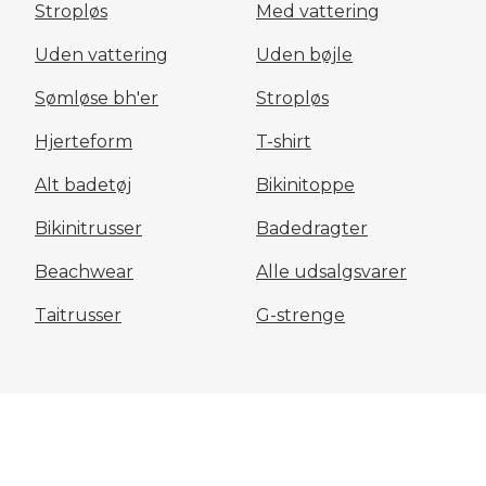
Stropløs
Med vattering
Uden vattering
Uden bøjle
Sømløse bh'er
Stropløs
Hjerteform
T-shirt
Alt badetøj
Bikinitoppe
Bikinitrusser
Badedragter
Beachwear
Alle udsalgsvarer
Taitrusser
G-strenge