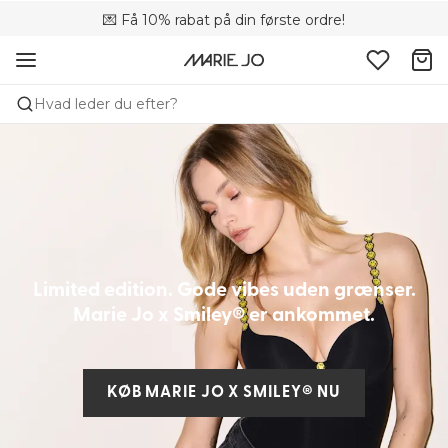
💌 Få 10% rabat på din første ordre!
🚚 Gratis levering over +699 kr.
📦 Fri returnering
Hvad leder du efter?
Limited edition. Gode vibes uden grænser.
Marie Jo x Smiley® er ankommet.
KØB MARIE JO X SMILEY® NU