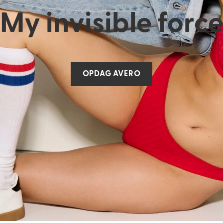
Find min størrelse
My invisible forc
OPDAG AVERO