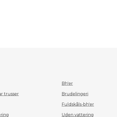
Bh'er
r trusser
Brudelingeri
Fuldskåls-bh'er
ring
Uden vattering