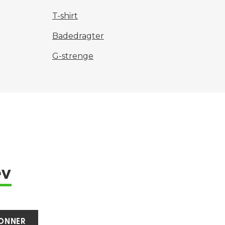
T-shirt
Badedragter
G-strenge
ev
ONNER