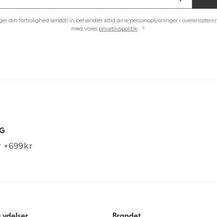
ager din fortrolighed seriøst! Vi behandler altid dine personoplysninger i overensstem
med vores
privatlivspolitik
.
NG
er +699kr
 ydelser
Brandet