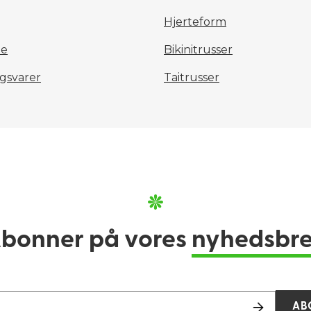
Hjerteform
pe
Bikinitrusser
lgsvarer
Taitrusser
bonner på vores
nyhedsbr
AB