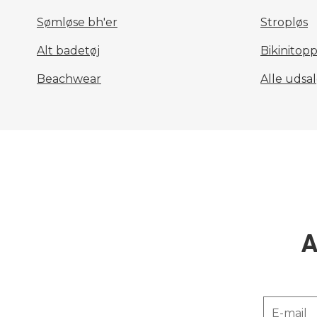
Sømløse bh'er
Stropløs
Alt badetøj
Bikinitop
Beachwear
Alle udsa
A
E-mail