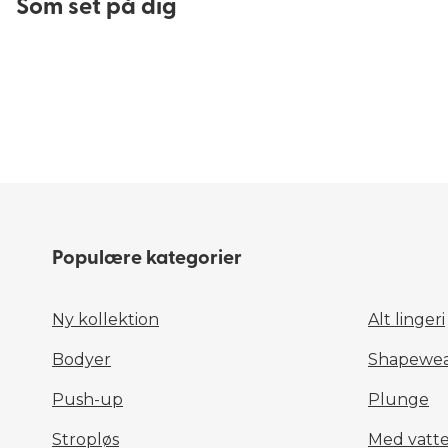
Som set på dig​
Populære kategorier
Ny kollektion
Alt lingeri
Bodyer
Shapewea
Push-up
Plunge
Stropløs
Med vatte