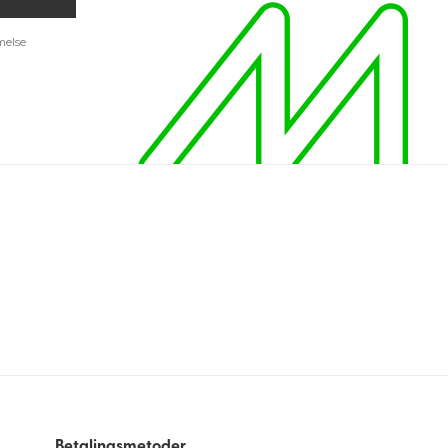
melse
Betalingsmetoder