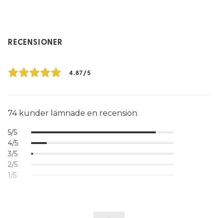
RECENSIONER
4.87/5
74 kunder lämnade en recension
5/5
4/5
3/5
2/5
1/5