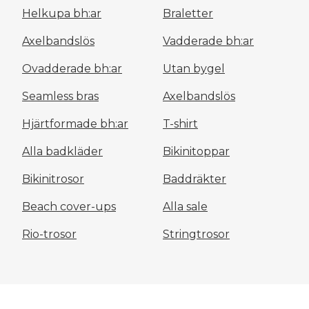
Helkupa bh:ar
Braletter
Axelbandslös
Vadderade bh:ar
Ovadderade bh:ar
Utan bygel
Seamless bras
Axelbandslös
Hjärtformade bh:ar
T-shirt
Alla badkläder
Bikinitoppar
Bikinitrosor
Baddräkter
Beach cover-ups
Alla sale
Rio-trosor
Stringtrosor