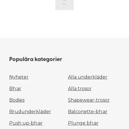
Populära kategorier
Nyheter
Alla underkläder
Bh:ar
Alla trosor
Bodies
Shapewear-trosor
Brudunderkläder
Balconette-bh:ar
Push up-bh:ar
Plunge bh:ar