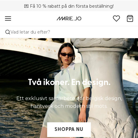
💌 Få 10 % rabatt på din första beställning!
🚚 Fri leverans vid köp över 699 SEK
📦 Kostnadsfria returer
Vad letar du efter?
Två ikoner. En design.
Ett exklusivt samarbete där belgisk design,
hantverk och modern stil möts.
SHOPPA NU