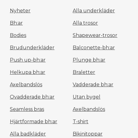
Nyheter
Alla underkläder
Bh:ar
Alla trosor
Bodies
Shapewear-trosor
Brudunderkläder
Balconette-bh:ar
Push up-bh:ar
Plunge bh:ar
Helkupa bh:ar
Braletter
Axelbandslös
Vadderade bh:ar
Ovadderade bh:ar
Utan bygel
Seamless bras
Axelbandslös
Hjärtformade bh:ar
T-shirt
Alla badkläder
Bikinitoppar