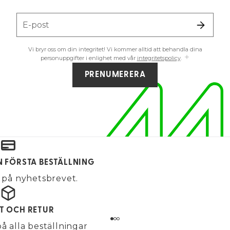
E-post
Vi bryr oss om din integritet! Vi kommer alltid att behandla dina
personuppgifter i enlighet med vår
integritetspolicy
.
PRENUMERERA
IN FÖRSTA BESTÄLLNING
på nyhetsbrevet.
KT OCH RETUR
på alla beställningar