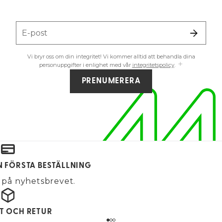
E-post
Vi bryr oss om din integritet! Vi kommer alltid att behandla dina
personuppgifter i enlighet med vår
integritetspolicy
.
PRENUMERERA
IN FÖRSTA BESTÄLLNING
på nyhetsbrevet.
KT OCH RETUR