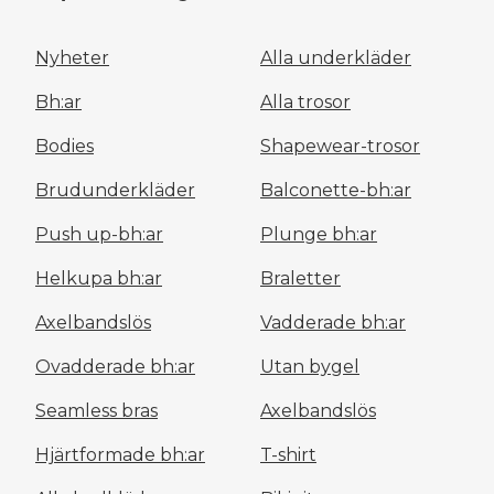
Nyheter
Alla underkläder
Bh:ar
Alla trosor
Bodies
Shapewear-trosor
Brudunderkläder
Balconette-bh:ar
Push up-bh:ar
Plunge bh:ar
Helkupa bh:ar
Braletter
Axelbandslös
Vadderade bh:ar
Ovadderade bh:ar
Utan bygel
Seamless bras
Axelbandslös
Hjärtformade bh:ar
T-shirt