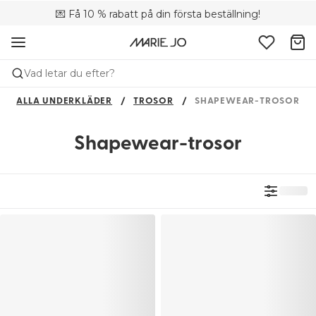
💌 Få 10 % rabatt på din första beställning!
🚚 Fri leverans vid köp över 699 SEK
📦 Kostnadsfria returer
Vad letar du efter?
ALLA UNDERKLÄDER
TROSOR
SHAPEWEAR-TROSOR
Shapewear-trosor