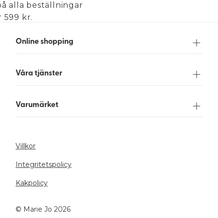
på alla beställningar
 599 kr.
Online shopping
Våra tjänster
Varumärket
Villkor
Integritetspolicy
Kakpolicy
©️ Marie Jo 2026