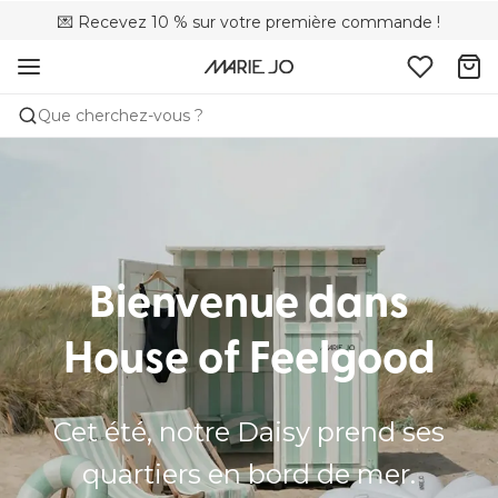
💌 Recevez 10 % sur votre première commande !
🌍 Vendus dans 353 boutiques en Belgique
🚚 Livraison gratuite à partir de 90 €
Que cherchez-vous ?
Bienvenue dans
House of Feelgood
Cet été, notre Daisy prend ses
quartiers en bord de mer.​