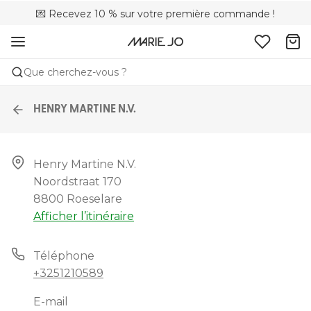
💌 Recevez 10 % sur votre première commande !
🌍 Vendus dans 353 boutiques en Belgique
🚚 Livraison gratuite à partir de 90 €
Que cherchez-vous ?
HENRY MARTINE N.V.
Henry Martine N.v.

Noordstraat 170

8800 Roeselare
Afficher l’itinéraire
Téléphone
+3251210589
E-mail