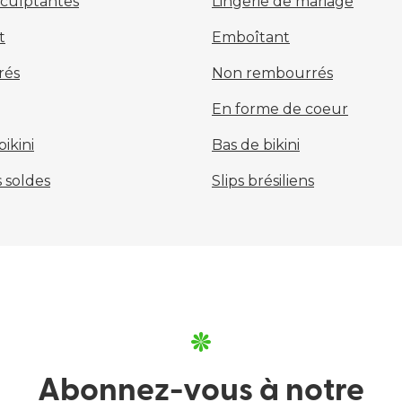
sculptantes
Lingerie de mariage
t
Emboîtant
rés
Non rembourrés
En forme de coeur
ikini
Bas de bikini
 soldes
Slips brésiliens
Abonnez-vous à notre