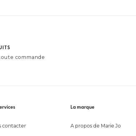
UITS
ur toute commande
ervices
La marque
 contacter
A propos de Marie Jo