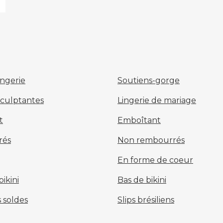
ingerie
Soutiens-gorge
sculptantes
Lingerie de mariage
t
Emboîtant
rés
Non rembourrés
En forme de coeur
ikini
Bas de bikini
 soldes
Slips brésiliens