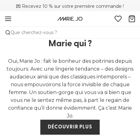
💌 Recevez 10 % sur votre première commande !
🌍 Vendus dans 353 boutiques en Belgique
🚚 Livraison gratuite à partir de 90 €
Que cherchez-vous ?
Marie qui ?
Oui, Marie Jo : fait le bonheur des poitrines depuis
toujours. Avec une lingerie tendance – des designs
audacieux ainsi que des classiques intemporels –
nous empouvoirons la force invisible de chaque
femme. Un soutien-gorge qui vous va si bien que
vous ne le sentez même pas, à part le regain de
confiance qu’il donne évidemment. Ça c’est Marie
Jo.
DÉCOUVRIR PLUS