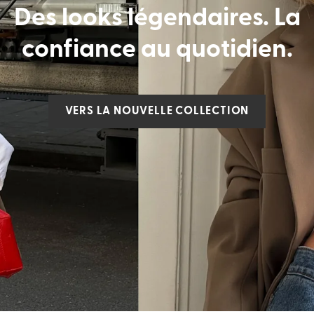
Des looks légendaires. La
Trouver ma taille
confiance au quotidien.
VERS LA NOUVELLE COLLECTION