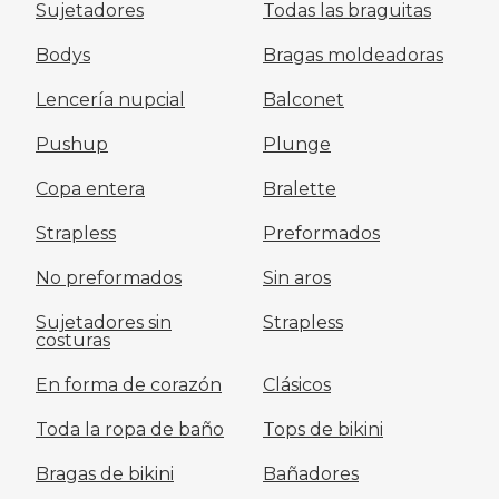
Sujetadores
Todas las braguitas
Bodys
Bragas moldeadoras
Lencería nupcial
Balconet
Pushup
Plunge
Copa entera
Bralette
Strapless
Preformados
No preformados
Sin aros
Sujetadores sin
Strapless
costuras
En forma de corazón
Clásicos
Toda la ropa de baño
Tops de bikini
Bragas de bikini
Bañadores