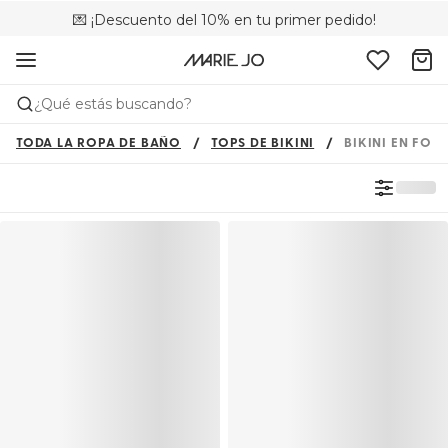
💌 ¡Descuento del 10% en tu primer pedido!
🚚 Envío gratuito a partir de 75 €
📦 Devoluciones gratuitas
¿Qué estás buscando?
TODA LA ROPA DE BAÑO
TOPS DE BIKINI
BIKINI EN FO