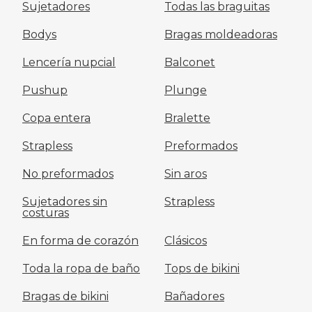
Sujetadores
Todas las braguitas
Bodys
Bragas moldeadoras
Lencería nupcial
Balconet
Pushup
Plunge
Copa entera
Bralette
Strapless
Preformados
No preformados
Sin aros
Sujetadores sin
Strapless
costuras
En forma de corazón
Clásicos
Toda la ropa de baño
Tops de bikini
Bragas de bikini
Bañadores