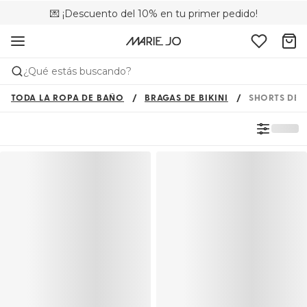
💌 ¡Descuento del 10% en tu primer pedido!
🚚 Envío gratuito a partir de 75 €
📦 Devoluciones gratuitas
¿Qué estás buscando?
TODA LA ROPA DE BAÑO
BRAGAS DE BIKINI
SHORTS DE 