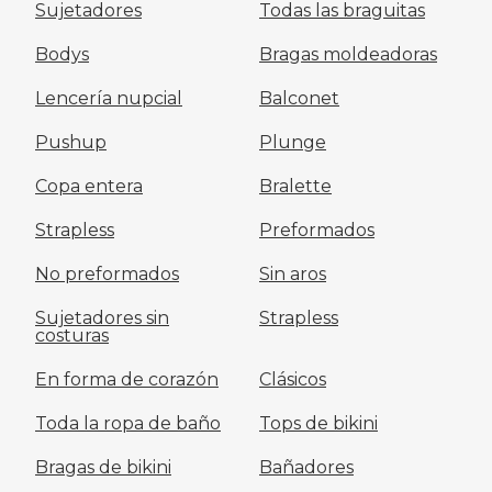
Sujetadores
Todas las braguitas
Bodys
Bragas moldeadoras
Lencería nupcial
Balconet
Pushup
Plunge
Copa entera
Bralette
Strapless
Preformados
No preformados
Sin aros
Sujetadores sin
Strapless
costuras
En forma de corazón
Clásicos
Toda la ropa de baño
Tops de bikini
Bragas de bikini
Bañadores