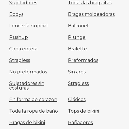
Sujetadores
Todas las braguitas
Bodys
Bragas moldeadoras
Lencería nupcial
Balconet
Pushup
Plunge
Copa entera
Bralette
Strapless
Preformados
No preformados
Sin aros
Sujetadores sin
Strapless
costuras
En forma de corazón
Clásicos
Toda la ropa de baño
Tops de bikini
Bragas de bikini
Bañadores