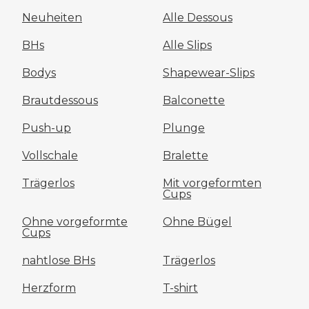
Neuheiten
Alle Dessous
BHs
Alle Slips
Bodys
Shapewear-Slips
Brautdessous
Balconette
Push-up
Plunge
Vollschale
Bralette
Trägerlos
Mit vorgeformten
Cups
Ohne vorgeformte
Ohne Bügel
Cups
nahtlose BHs
Trägerlos
Herzform
T-shirt