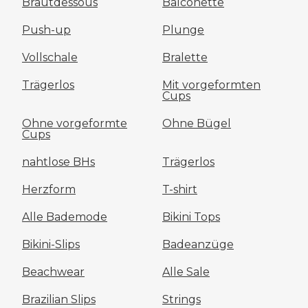
Brautdessous
Balconette
Push-up
Plunge
Vollschale
Bralette
Trägerlos
Mit vorgeformten
Cups
Ohne vorgeformte
Ohne Bügel
Cups
nahtlose BHs
Trägerlos
Herzform
T-shirt
Alle Bademode
Bikini Tops
Bikini-Slips
Badeanzüge
Beachwear
Alle Sale
Brazilian Slips
Strings