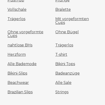
Push-up
Plunge
Vollschale
Bralette
Trägerlos
Mit vorgeformten
Cups
Ohne vorgeformte
Ohne Bügel
Cups
nahtlose BHs
Trägerlos
Herzform
T-shirt
Alle Bademode
Bikini Tops
Bikini-Slips
Badeanzüge
Beachwear
Alle Sale
Brazilian Slips
Strings