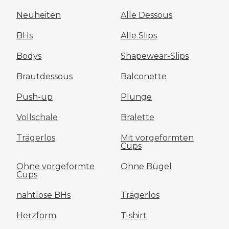
Neuheiten
Alle Dessous
BHs
Alle Slips
Bodys
Shapewear-Slips
Brautdessous
Balconette
Push-up
Plunge
Vollschale
Bralette
Trägerlos
Mit vorgeformten
Cups
Ohne vorgeformte
Ohne Bügel
Cups
nahtlose BHs
Trägerlos
Herzform
T-shirt