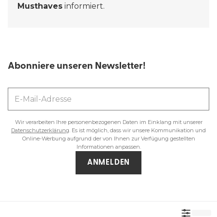
Musthaves
informiert.
Abonniere unseren Newsletter!
Wir verarbeiten Ihre personenbezogenen Daten im Einklang mit unserer
Datenschutzerklärung
. Es ist möglich, dass wir unsere Kommunikation und
Online-Werbung aufgrund der von Ihnen zur Verfügung gestellten
Informationen anpassen.
ANMELDEN