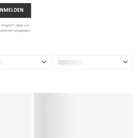
NMELDEN
st möglich, dass wir
mationen anpassen.