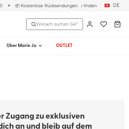
DE
50
📦 Kostenlose Rücksendungen
Boutique finden
SE
ÜBER MARIE JO
Wonach suchen Sie?
Ikonisch seit 1981
Kollektionen
Marie Jo Community
Uber Marie Jo
OUTLET
Avero
Picked by Jenna
er Zugang zu exklusiven
dich an und bleib auf dem