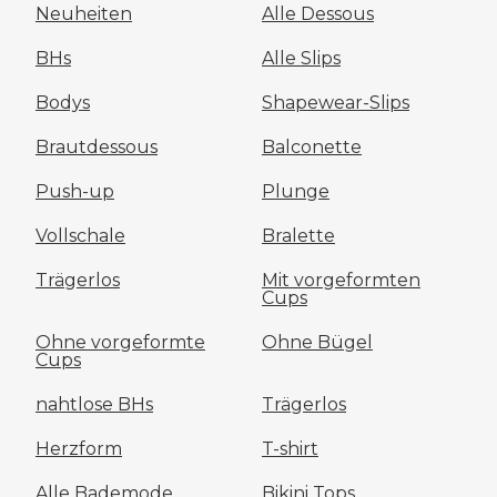
Neuheiten
Alle Dessous
BHs
Alle Slips
Bodys
Shapewear-Slips
Brautdessous
Balconette
Push-up
Plunge
Vollschale
Bralette
Trägerlos
Mit vorgeformten
Cups
Ohne vorgeformte
Ohne Bügel
Cups
nahtlose BHs
Trägerlos
Herzform
T-shirt
Alle Bademode
Bikini Tops