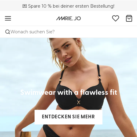
🚚 Kostenloser Versand bei Bestellungen über CHF 150
💌 Spare 10 % bei deiner ersten Bestellung!
📦 Kostenlose Rücksendungen
Wonach suchen Sie?
Swimwear with a flawless fit​
ENTDECKEN SIE MEHR​