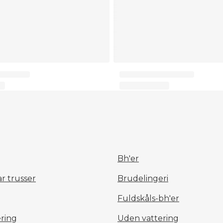
Bh'er
r trusser
Brudelingeri
Fuldskåls-bh'er
ring
Uden vattering