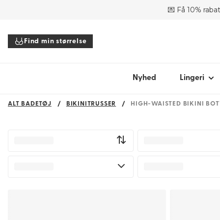
💌 Få 10% rabat
SHOP EFTER
Find min størrelse
Bh'er
Trusser
Bodyer
Nyhed
Lingeri
Toppe
ALT BADETØJ
BIKINITRUSSER
HIGH-WAISTED BIKINI BO
Tilbehør
Alt lingeri
Find