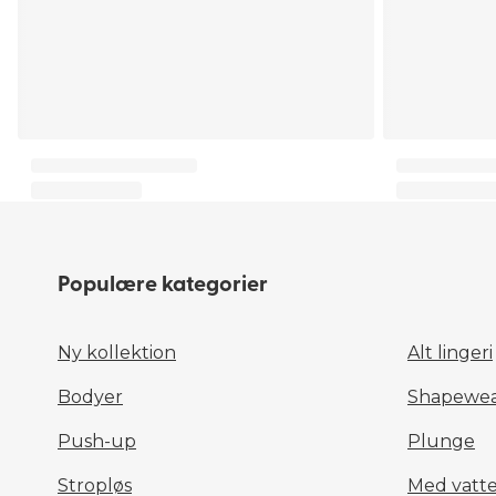
Populære kategorier
Ny kollektion
Alt lingeri
Bodyer
Shapewea
Push-up
Plunge
Stropløs
Med vatte