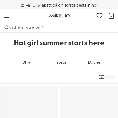
💌 Få 10 % rabatt på din första beställning!
🚚 Fri leverans vid köp över 699 SEK
📦 Kostnadsfria returer
Vad letar du efter?
Hot girl summer starts here
Bh:ar
Trosor
Bodies