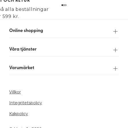
KT OCH RETUR
på alla beställningar
 599 kr.
Online shopping
Våra tjänster
Varumärket
Villkor
Integritetspolicy
Kakpolicy