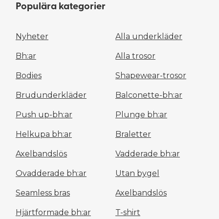
Populära kategorier
Nyheter
Alla underkläder
Bh:ar
Alla trosor
Bodies
Shapewear-trosor
Brudunderkläder
Balconette-bh:ar
Push up-bh:ar
Plunge bh:ar
Helkupa bh:ar
Braletter
Axelbandslös
Vadderade bh:ar
Ovadderade bh:ar
Utan bygel
Seamless bras
Axelbandslös
Hjärtformade bh:ar
T-shirt