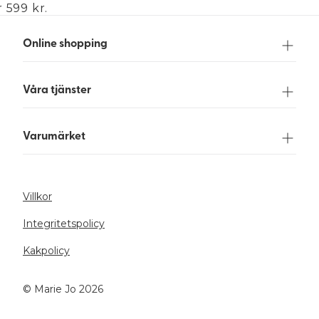
 599 kr.
Online shopping
Våra tjänster
Varumärket
Villkor
Integritetspolicy
Kakpolicy
©️ Marie Jo 2026