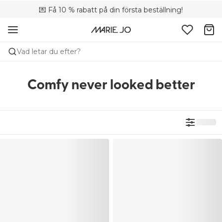
💌 Få 10 % rabatt på din första beställning!
🚚 Fri leverans vid köp över 699 SEK
📦 Kostnadsfria returer
Vad letar du efter?
Comfy never looked better