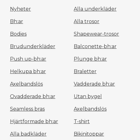
Nyheter
Alla underkläder
Bh:ar
Alla trosor
Bodies
Shapewear-trosor
Brudunderkläder
Balconette-bh:ar
Push up-bh:ar
Plunge bh:ar
Helkupa bh:ar
Braletter
Axelbandslös
Vadderade bh:ar
Ovadderade bh:ar
Utan bygel
Seamless bras
Axelbandslös
Hjärtformade bh:ar
T-shirt
Alla badkläder
Bikinitoppar