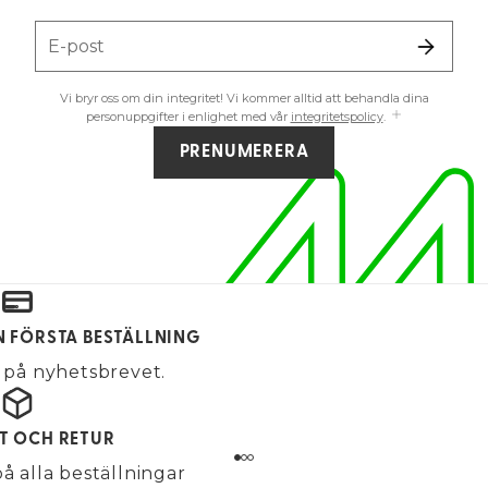
E-post
Vi bryr oss om din integritet! Vi kommer alltid att behandla dina
personuppgifter i enlighet med vår
integritetspolicy
.
PRENUMERERA
IN FÖRSTA BESTÄLLNING
på nyhetsbrevet.
KT OCH RETUR
på alla beställningar