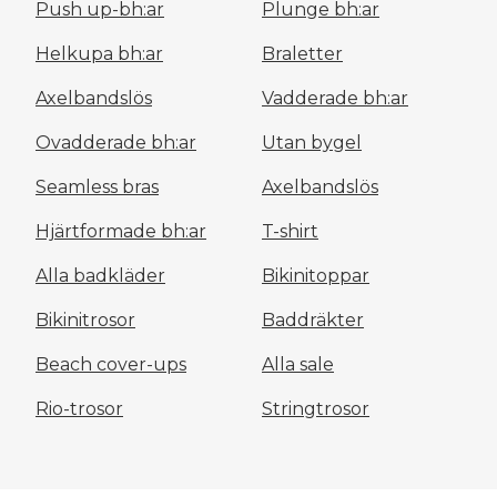
Push up-bh:ar
Plunge bh:ar
Helkupa bh:ar
Braletter
Axelbandslös
Vadderade bh:ar
Ovadderade bh:ar
Utan bygel
Seamless bras
Axelbandslös
Hjärtformade bh:ar
T-shirt
Alla badkläder
Bikinitoppar
Bikinitrosor
Baddräkter
Beach cover-ups
Alla sale
Rio-trosor
Stringtrosor