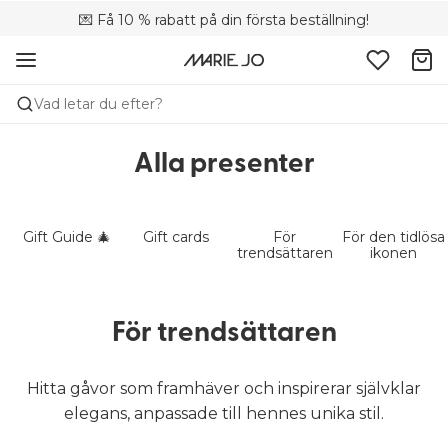
💌 Få 10 % rabatt på din första beställning!
🚚 Fri leverans vid köp över 699 SEK
📦 Kostnadsfria returer
Vad letar du efter?
Alla presenter
Gift Guide 🎄
Gift cards
För
För den tidlösa
trendsättaren
ikonen
För trendsättaren
Hitta gåvor som framhäver och inspirerar självklar
elegans, anpassade till hennes unika stil.