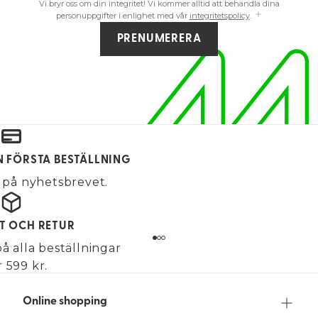
Vi bryr oss om din integritet! Vi kommer alltid att behandla dina
personuppgifter i enlighet med vår
integritetspolicy
.
PRENUMERERA
IN FÖRSTA BESTÄLLNING
på nyhetsbrevet.
KT OCH RETUR
på alla beställningar
 599 kr.
Online shopping