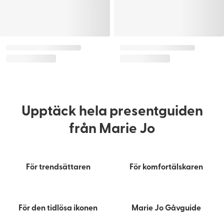
Upptäck hela presentguiden
från Marie Jo
För trendsättaren
För komfortälskaren
Confidence starts with the
perfect fit
Drop by for a personal fitting
För den tidlösa ikonen
Marie Jo Gåvguide
HITTA MIN STORLEK
FIND A STORE