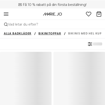
💌 Få 10 % rabatt på din första beställning!
🚚 Fri leverans vid köp över 699 SEK
🌍 Säljs i 67 butiker i Sverige
Vad letar du efter?
ALLA BADKLÄDER
BIKINITOPPAR
BIKINIS MED HEL KUPA