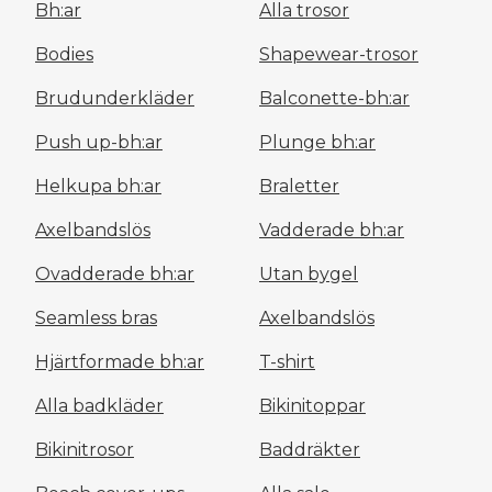
Bh:ar
Alla trosor
Bodies
Shapewear-trosor
Brudunderkläder
Balconette-bh:ar
Push up-bh:ar
Plunge bh:ar
Helkupa bh:ar
Braletter
Axelbandslös
Vadderade bh:ar
Ovadderade bh:ar
Utan bygel
Seamless bras
Axelbandslös
Hjärtformade bh:ar
T-shirt
Alla badkläder
Bikinitoppar
Bikinitrosor
Baddräkter