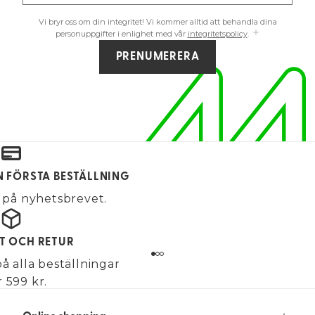
Vi bryr oss om din integritet! Vi kommer alltid att behandla dina
personuppgifter i enlighet med vår
integritetspolicy
.
PRENUMERERA
IN FÖRSTA BESTÄLLNING
på nyhetsbrevet.
KT OCH RETUR
på alla beställningar
 599 kr.